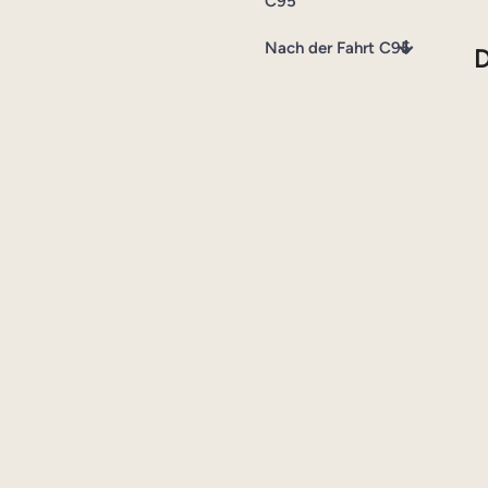
C95
Nach der Fahrt C95
D