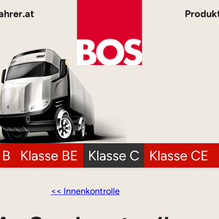
ahrer.at
Produk
 B
Klasse BE
Klasse C
Klasse CE
<< Innenkontrolle