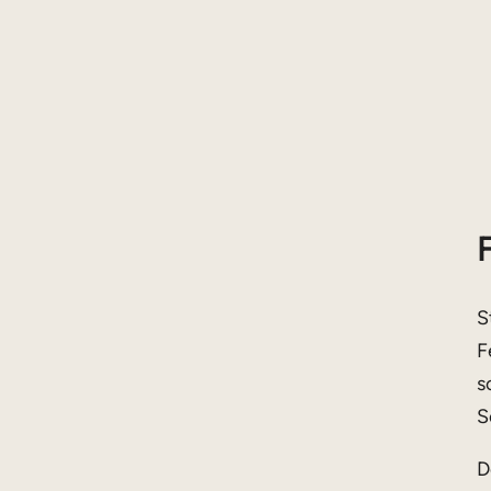
S
F
s
S
D