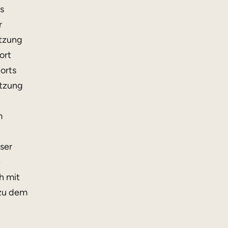
s
r
utzung
ort
orts
utzung
m
ser
e
h mit
 zu dem