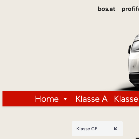
bos.at
profif
Home
Klasse A
Klasse
Klasse CE