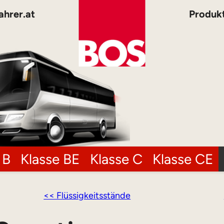
ahrer.at
Produk
 B
Klasse BE
Klasse C
Klasse CE
<< Flüssigkeitsstände