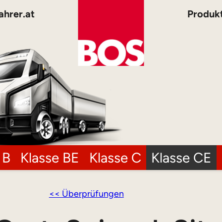
ahrer.at
Produk
 B
Klasse BE
Klasse C
Klasse CE
<< Überprüfungen