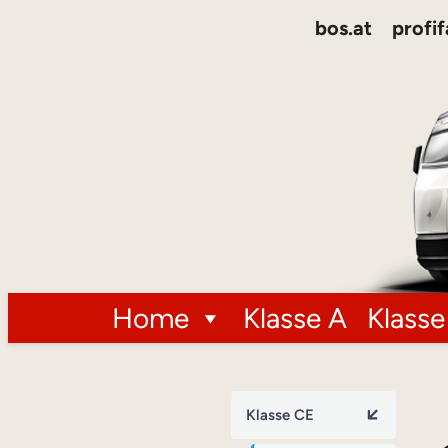
bos.at
profif
Home
Klasse A
Klasse
Klasse CE