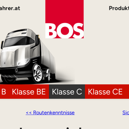
ahrer.at
Produk
 B
Klasse BE
Klasse C
Klasse CE
<< Routenkenntnisse
Si