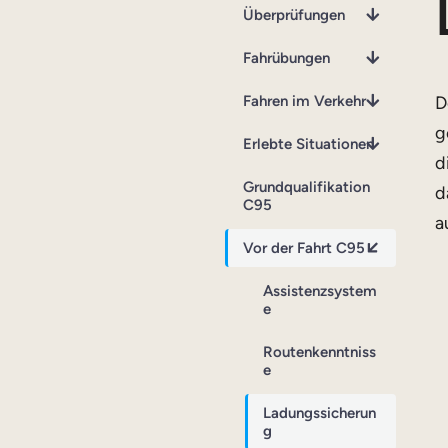
Überprüfungen
Fahrübungen
Fahren im Verkehr
D
g
Erlebte Situationen
d
Grundqualifikation
d
C95
a
Vor der Fahrt C95
Assistenzsystem
e
Routenkenntniss
e
Ladungssicherun
g