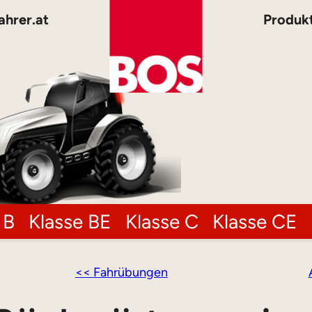
ahrer.at
Produk
 B
Klasse BE
Klasse C
Klasse CE
<< Fahrübungen