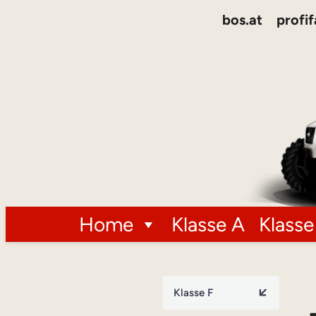
bos.at
profif
Home
Klasse A
Klasse
Klasse F