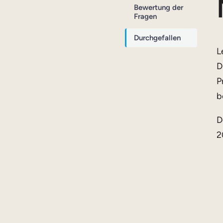
Bewertung der
Fragen
Durchgefallen
L
D
P
b
D
2