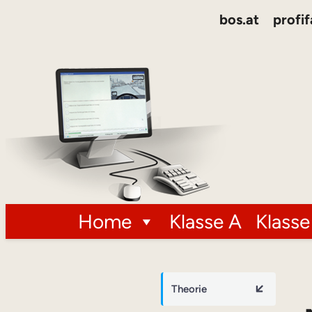
bos.at
profif
Home
Klasse A
Klasse
Theorie