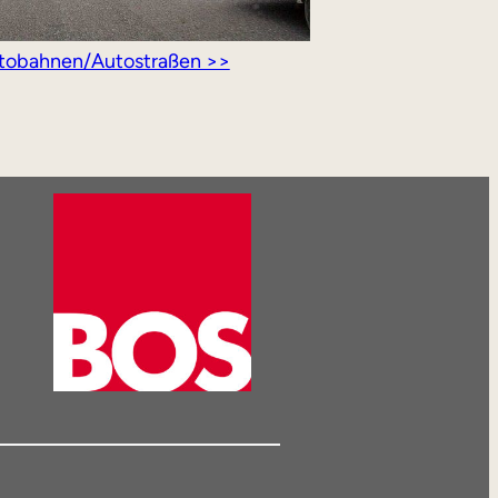
tobahnen/Autostraßen >>