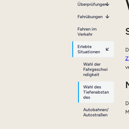
Überprüfungen
Fahrübungen
Fahren im
Verkehr
Erlebte
D
Situationen
Z
Wahl der
v
Fahrgeschwi
ndigkeit
Wahl des
Tiefenabstan
des
D
Autobahnen/
M
Autostraßen