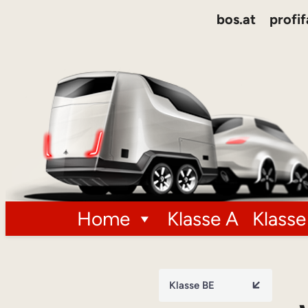
bos.at
profif
Home
Klasse A
Klasse
Klasse BE