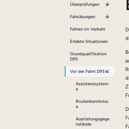
Überprüfungen
Fahrübungen
Fahren im Verkehr
D
d
Erlebte Situationen
B
Grundqualifikation
D95
a
R
Vor der Fahrt D95
d
Assistenzsystem
Z
e
F
Routenkenntniss
e
D
F
Ausrüstungsgege
nstände
F