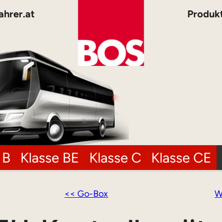
ahrer.at
Produk
 B
Klasse BE
Klasse C
Klasse CE
<< Go-Box
W