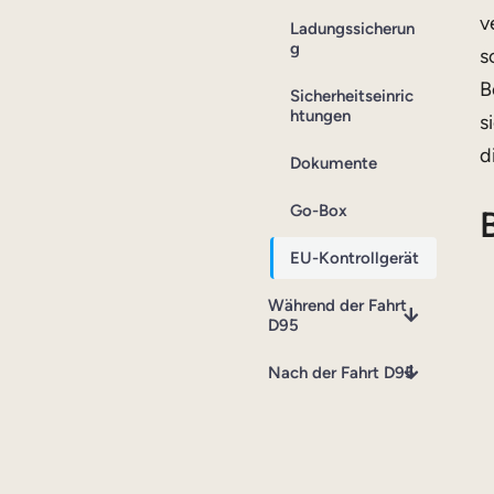
v
Ladungssicherun
g
s
B
Sicherheitseinric
htungen
s
d
Dokumente
Go-Box
EU-Kontrollgerät
Während der Fahrt
D95
Nach der Fahrt D95