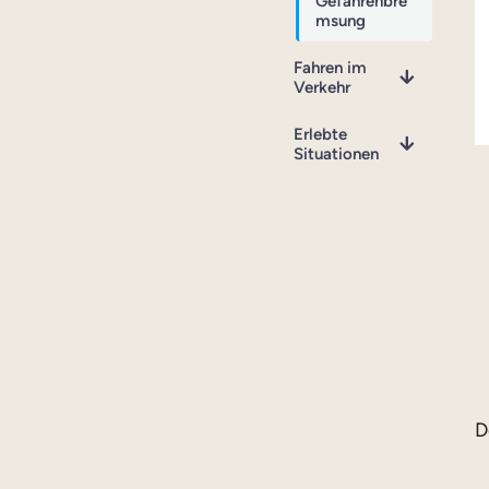
Gefahrenbre
msung
Fahren im
Verkehr
Erlebte
Situationen
D