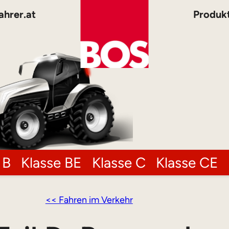
ahrer.at
Produk
 B
Klasse BE
Klasse C
Klasse CE
<< Fahren im Verkehr