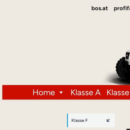
bos.at
profif
Home
Klasse A
Klasse
Klasse F